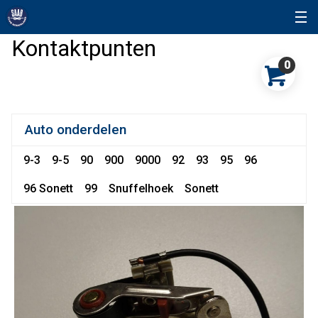
Kontaktpunten
0
Auto onderdelen
9-3
9-5
90
900
9000
92
93
95
96
96 Sonett
99
Snuffelhoek
Sonett