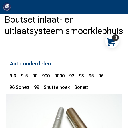
Boutset inlaat- en
uitlaatsysteem smoorklephuis
0
Auto onderdelen
9-3
9-5
90
900
9000
92
93
95
96
96 Sonett
99
Snuffelhoek
Sonett