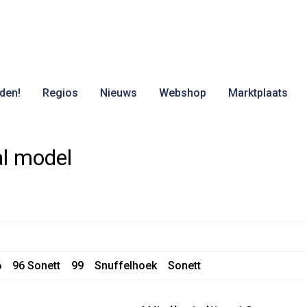
den!
Regios
Nieuws
Webshop
Marktplaats
al model
6
96 Sonett
99
Snuffelhoek
Sonett