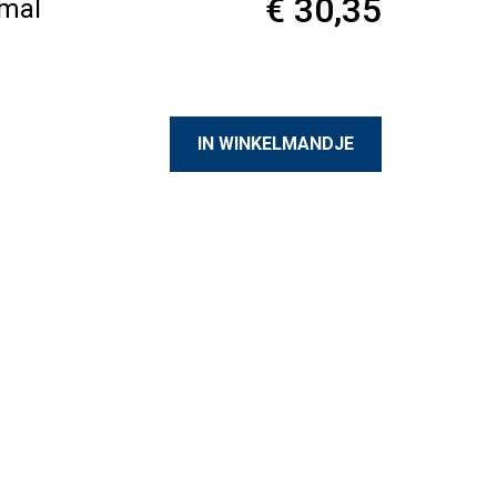
€ 30,35
smal