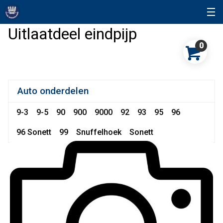
Uitlaatdeel eindpijp
0
Auto onderdelen
9-3
9-5
90
900
9000
92
93
95
96
96 Sonett
99
Snuffelhoek
Sonett