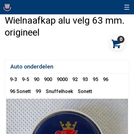
Wielnaafkap alu velg 63 mm.
origineel
0
Auto onderdelen
9-3
9-5
90
900
9000
92
93
95
96
96 Sonett
99
Snuffelhoek
Sonett