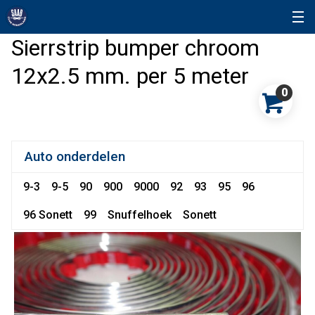
Sierrstrip bumper chroom
12x2.5 mm. per 5 meter
0
Auto onderdelen
9-3
9-5
90
900
9000
92
93
95
96
96 Sonett
99
Snuffelhoek
Sonett