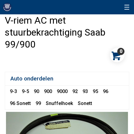
V-riem AC met
stuurbekrachtiging Saab
99/900
0
Auto onderdelen
9-3
9-5
90
900
9000
92
93
95
96
96 Sonett
99
Snuffelhoek
Sonett