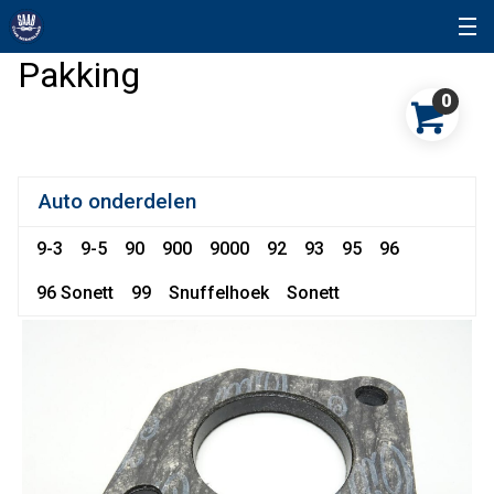
Pakking
0
Auto onderdelen
9-3
9-5
90
900
9000
92
93
95
96
96 Sonett
99
Snuffelhoek
Sonett