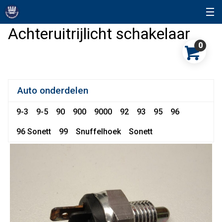
Achteruitrijlicht schakelaar
0
Auto onderdelen
9-3
9-5
90
900
9000
92
93
95
96
96 Sonett
99
Snuffelhoek
Sonett