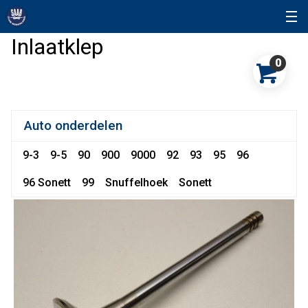
Inlaatklep
0
Auto onderdelen
9-3
9-5
90
900
9000
92
93
95
96
96 Sonett
99
Snuffelhoek
Sonett