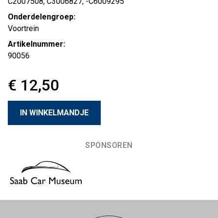
C2007508, C3006827, -C6009295
Onderdelengroep:
Voortrein
Artikelnummer:
90056
€ 12,50
SPONSOREN