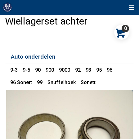
Wiellagerset achter
0
Auto onderdelen
9-3
9-5
90
900
9000
92
93
95
96
96 Sonett
99
Snuffelhoek
Sonett