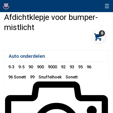
Afdichtklepje voor bumper-
mistlicht
0
Auto onderdelen
9-3
9-5
90
900
9000
92
93
95
96
96 Sonett
99
Snuffelhoek
Sonett