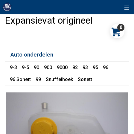
Expansievat origineel
0
Auto onderdelen
9-3
9-5
90
900
9000
92
93
95
96
96 Sonett
99
Snuffelhoek
Sonett