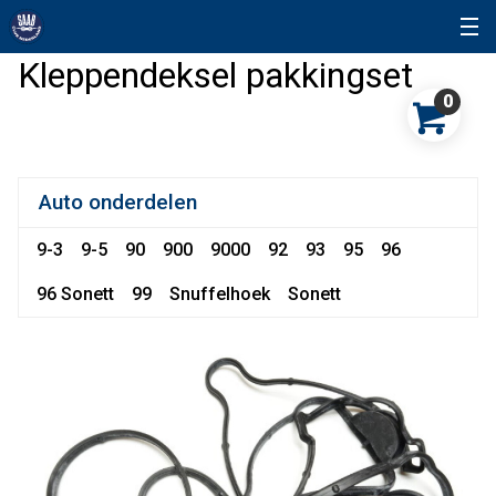
Kleppendeksel pakkingset
0
Auto onderdelen
9-3
9-5
90
900
9000
92
93
95
96
96 Sonett
99
Snuffelhoek
Sonett