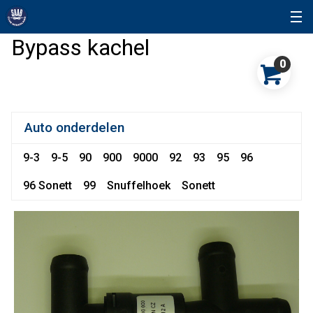
Bypass kachel
0
Auto onderdelen
9-3
9-5
90
900
9000
92
93
95
96
96 Sonett
99
Snuffelhoek
Sonett