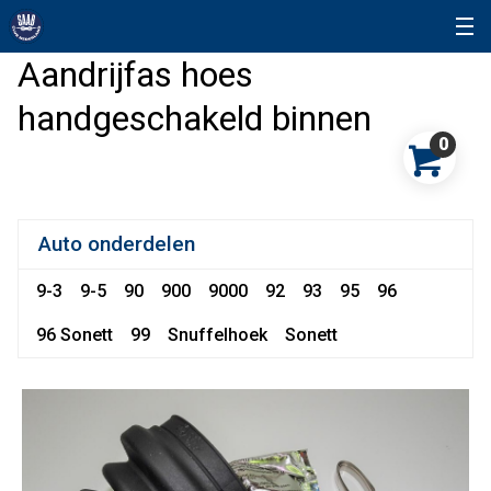
Aandrijfas hoes
handgeschakeld binnen
0
Auto onderdelen
9-3
9-5
90
900
9000
92
93
95
96
96 Sonett
99
Snuffelhoek
Sonett