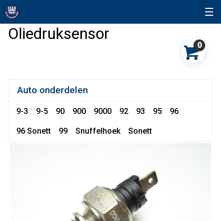
Oliedruksensor
0
Auto onderdelen
9-3
9-5
90
900
9000
92
93
95
96
96 Sonett
99
Snuffelhoek
Sonett