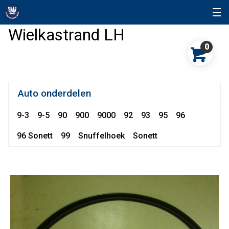
Wielkastrand LH
0
Auto onderdelen
9-3
9-5
90
900
9000
92
93
95
96
96 Sonett
99
Snuffelhoek
Sonett