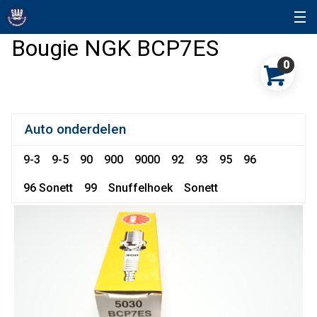
Bougie NGK BCP7ES
0
Auto onderdelen
9-3
9-5
90
900
9000
92
93
95
96
96 Sonett
99
Snuffelhoek
Sonett