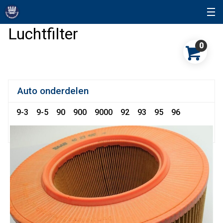
Luchtfilter
0
Auto onderdelen
9-3
9-5
90
900
9000
92
93
95
96
96 Sonett
99
Snuffelhoek
Sonett