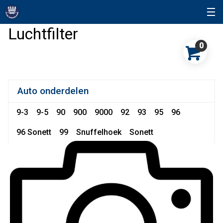
Luchtfilter
0
Auto onderdelen
9-3
9-5
90
900
9000
92
93
95
96
96 Sonett
99
Snuffelhoek
Sonett