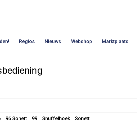
den!
Regios
Nieuws
Webshop
Marktplaats
sbediening
6
96 Sonett
99
Snuffelhoek
Sonett