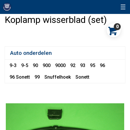
Koplamp wisserblad (set)
0
Auto onderdelen
9-3
9-5
90
900
9000
92
93
95
96
96 Sonett
99
Snuffelhoek
Sonett