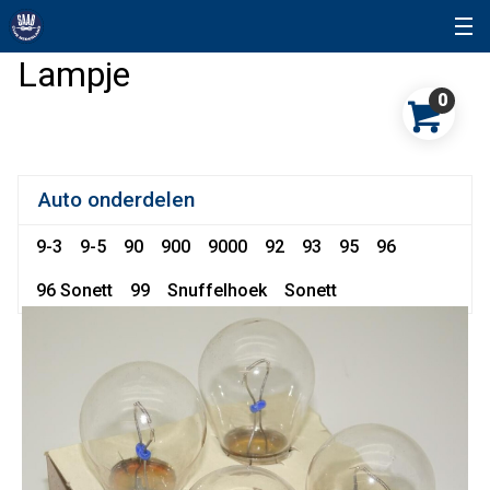
Lampje
0
Auto onderdelen
9-3
9-5
90
900
9000
92
93
95
96
96 Sonett
99
Snuffelhoek
Sonett