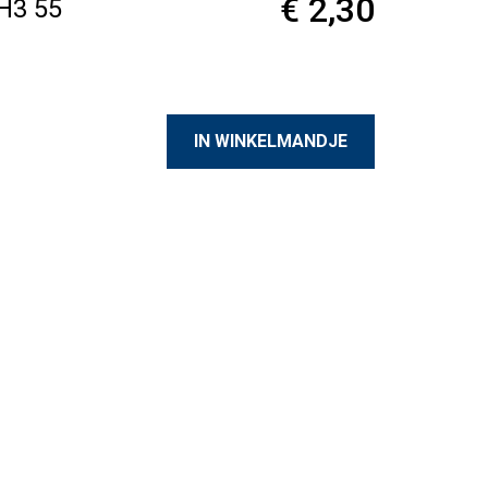
€ 2,30
H3 55