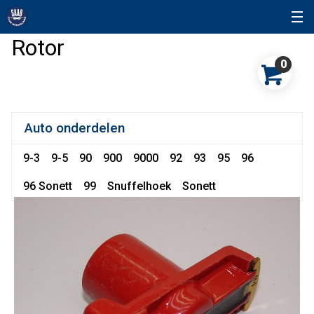
Rotor
0
Auto onderdelen
9-3
9-5
90
900
9000
92
93
95
96
96 Sonett
99
Snuffelhoek
Sonett