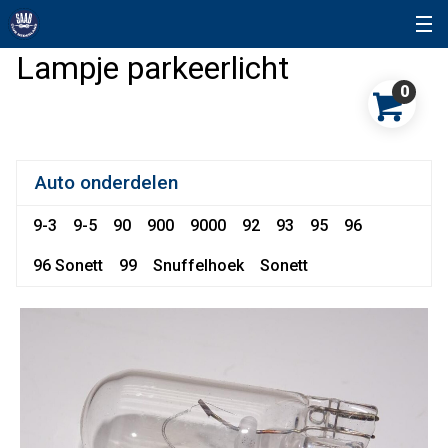
Lampje parkeerlicht
0
Auto onderdelen
9-3
9-5
90
900
9000
92
93
95
96
96 Sonett
99
Snuffelhoek
Sonett