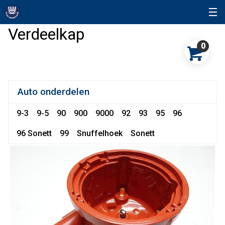
Verdeelkap
0
Auto onderdelen
9-3
9-5
90
900
9000
92
93
95
96
96 Sonett
99
Snuffelhoek
Sonett