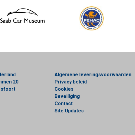
derland
Algemene leveringsvoorwaarden
ommen 20
Privacy beleid
sfoort
Cookies
Beveiliging
Contact
Site Updates