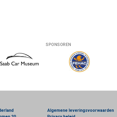
SPONSOREN
derland
Algemene leveringsvoorwaarden
ommen 20
Privacy beleid