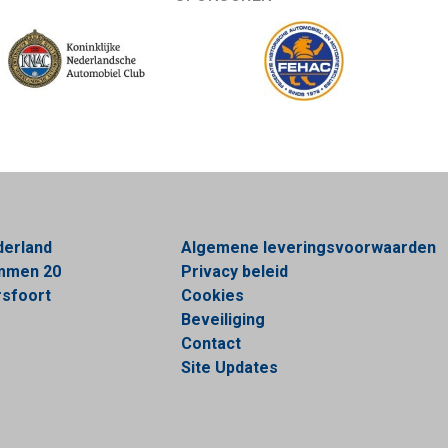
derland
Algemene leveringsvoorwaarden
ommen 20
Privacy beleid
sfoort
Cookies
Beveiliging
Contact
Site Updates