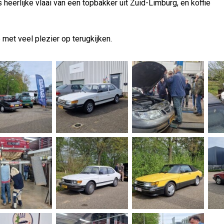
heerlijke vlaai van een topbakker uit Zuid-Limburg, en koffie
met veel plezier op terugkijken.