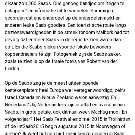
elkaar zo’n 300 Saabs. Dus genoeg bandjes om “tegen te
schoppen” en informatie uit te wisselen. Sommigen
scoorden dat ene onderdeel op de onderdelenmarkt en
anderen leuke Saab-goodies. Een toeristische route langs
bezienswaardigheden in de streek rondom Malbork had tot
gevolg dat er meer Saabs in de regio te zien waren dan
ooit. En die Saabs bleken voor de lokale bewoners
koppendraaiers te zijn. Fotogeniek zijn de Saabs zeker,
zoals te zien is op de fraaie foto’s van Robert van der
Linden.
Op de Saabs zag je de meest uiteenlopende
kentekenplaten: heel Europa wel vertegenwoordigd, zelfs
Israël, Canada en Nieuw Zeeland waren aanwezig. En
Nederland? Ja, Nederlanders zijn er altijd en overal in hun
Saabs. In grote getale, ook ditmaal weer. Machtig mooi. En
volgend jaar? Het Saab Festival eind mei 2015 in Trollhättan
of de IntSaab2015 begin augustus 2015 in Noorwegen of
allebei? Ik weet het nog niet, maar keuze genoeg in Saab