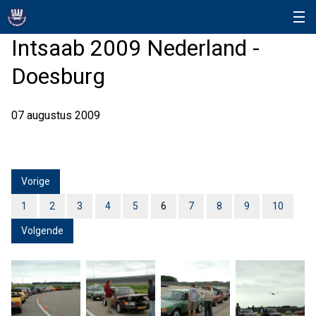
Intsaab 2009 Nederland -
Doesburg
07 augustus 2009
Vorige
1
2
3
4
5
6
7
8
9
10
Volgende