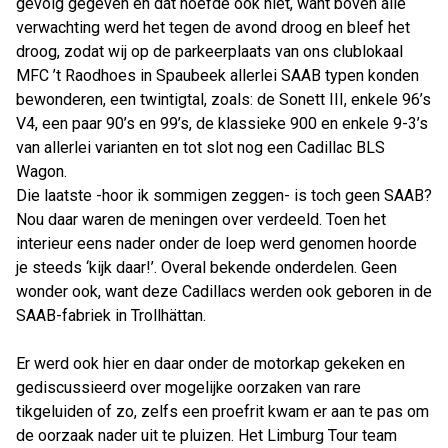
gevolg gegeven en dat hoefde ook niet, want boven alle
verwachting werd het tegen de avond droog en bleef het
droog, zodat wij op de parkeerplaats van ons clublokaal
MFC ’t Raodhoes in Spaubeek allerlei SAAB typen konden
bewonderen, een twintigtal, zoals: de Sonett III, enkele 96’s
V4, een paar 90’s en 99’s, de klassieke 900 en enkele 9-3’s
van allerlei varianten en tot slot nog een Cadillac BLS
Wagon.
Die laatste -hoor ik sommigen zeggen- is toch geen SAAB?
Nou daar waren de meningen over verdeeld. Toen het
interieur eens nader onder de loep werd genomen hoorde
je steeds ‘kijk daar!’. Overal bekende onderdelen. Geen
wonder ook, want deze Cadillacs werden ook geboren in de
SAAB-fabriek in Trollhättan.
Er werd ook hier en daar onder de motorkap gekeken en
gediscussieerd over mogelijke oorzaken van rare
tikgeluiden of zo, zelfs een proefrit kwam er aan te pas om
de oorzaak nader uit te pluizen. Het Limburg Tour team