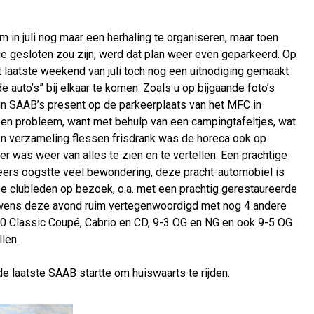
in juli nog maar een herhaling te organiseren, maar toen
ie gesloten zou zijn, werd dat plan weer even geparkeerd. Op
t laatste weekend van juli toch nog een uitnodiging gemaakt
e auto’s” bij elkaar te komen. Zoals u op bijgaande foto’s
un SAAB’s present op de parkeerplaats van het MFC in
n probleem, want met behulp van een campingtafeltjes, wat
n verzameling flessen frisdrank was de horeca ook op
 was weer van alles te zien en te vertellen. Een prachtige
ers oogstte veel bewondering, deze pracht-automobiel is
 clubleden op bezoek, o.a. met een prachtig gerestaureerde
ouwens deze avond ruim vertegenwoordigd met nog 4 andere
900 Classic Coupé, Cabrio en CD, 9-3 OG en NG en ook 9-5 OG
llen.
de laatste SAAB startte om huiswaarts te rijden.