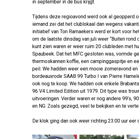
in september in de bus krijgt.
Tijdens deze regioavond werd ook al geopperd om 
iemand zei dat het clublokaal dan wegens vakant
initiatief van Ton Ramaekers werd er kort voor he
om de laatste dinsdag van juli weer “Buiten rond d
kunt zien waren er weer ruim 20 clubleden met h
Spaubeek. Dat het MFC gesloten was, vormde gee
thermoskannen koffie, een campinggaspitje en ee
peil. We hadden weer een mooie zomeravond en er
bordeauxrode SAAB 99 Turbo I van Pierre Hamele
ook nog te koop. We hadden ook enkele Brabantse
96 V4 Limited Edition uit 1979. Dit type was tr
uitvoeringen. Verder waren er nog andere 99’s, 
en NG. Zoals gezegd, veel te bekijken en te verte
De klok ging dan ook weer richting 23:00 uur eer 