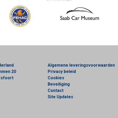
derland
Algemene leveringsvoorwaarden
ommen 20
Privacy beleid
sfoort
Cookies
Beveiliging
Contact
Site Updates