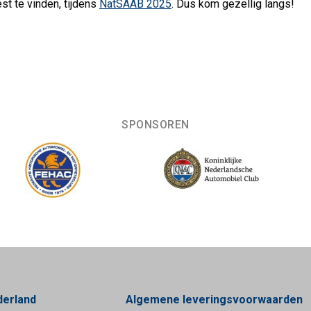
est te vinden, tijdens
NatSAAB 2025
. Dus kom gezellig langs!
SPONSOREN
derland
Algemene leveringsvoorwaarden