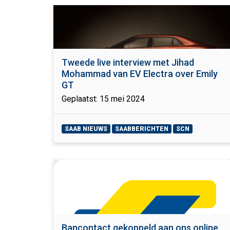
Tweede live interview met Jihad
Mohammad van EV Electra over Emily
GT
Geplaatst: 15 mei 2024
SAAB NIEUWS
SAABBERICHTEN
SCN
Bancontact gekoppeld aan ons online