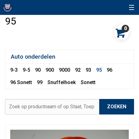
95
0
Auto onderdelen
9-3
9-5
90
900
9000
92
93
95
96
96 Sonett
99
Snuffelhoek
Sonett