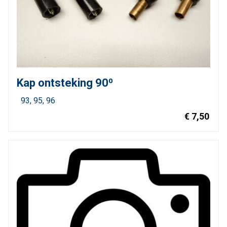
Kap ontsteking 90⁰
93
95
96
€ 7,50