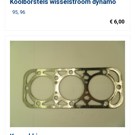
Koolborstels wisselstroom dynamo
95
96
€ 6,00