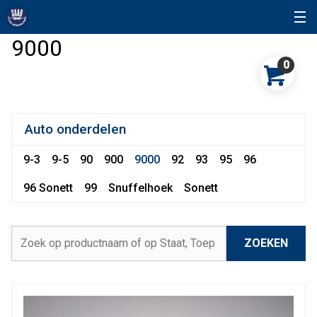
9000
0
Auto onderdelen
9-3
9-5
90
900
9000
92
93
95
96
96 Sonett
99
Snuffelhoek
Sonett