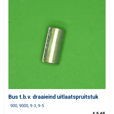
Bus t.b.v. draaieind uitlaatspruitstuk
900
9000
9-3
9-5
€ 5,65