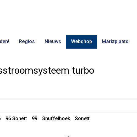
den!
Regios
Nieuws
Webshop
Marktplaats
sstroomsysteem turbo
6
96 Sonett
99
Snuffelhoek
Sonett