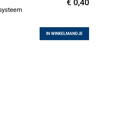
€ 0,40
msysteem