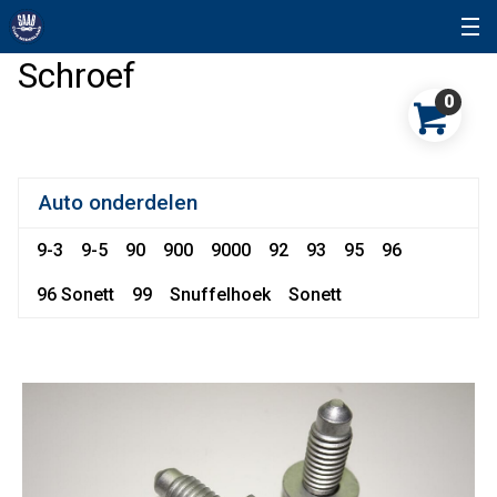
Schroef
0
Auto onderdelen
9-3
9-5
90
900
9000
92
93
95
96
96 Sonett
99
Snuffelhoek
Sonett