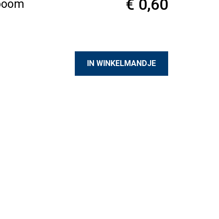
€ 0,60
fboom