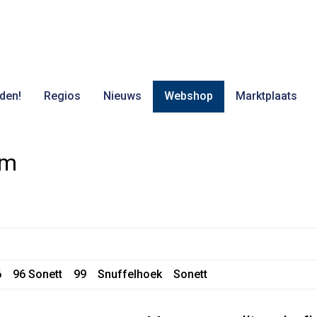
den!
Regios
Nieuws
Webshop
Marktplaats
om
6
96 Sonett
99
Snuffelhoek
Sonett