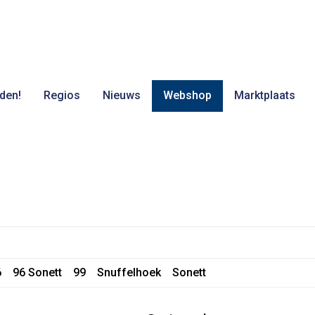
den!
Regios
Nieuws
Webshop
Marktplaats
6
96 Sonett
99
Snuffelhoek
Sonett