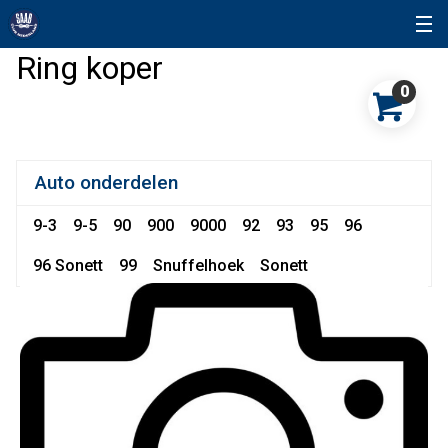
Ring koper
0
Auto onderdelen
9-3
9-5
90
900
9000
92
93
95
96
96 Sonett
99
Snuffelhoek
Sonett