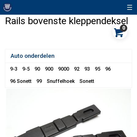
Rails bovenste kleppendeksel
0
Auto onderdelen
9-3
9-5
90
900
9000
92
93
95
96
96 Sonett
99
Snuffelhoek
Sonett