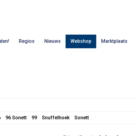
den!
Regios
Nieuws
Webshop
Marktplaats
6
96 Sonett
99
Snuffelhoek
Sonett