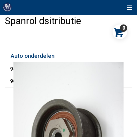
Spanrol dsitributie
0
Auto onderdelen
9-3
9-5
90
900
9000
92
93
95
96
96 Sonett
99
Snuffelhoek
Sonett