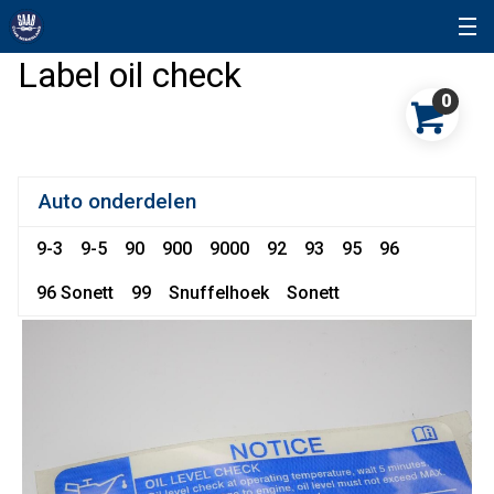
Label oil check
0
Auto onderdelen
9-3
9-5
90
900
9000
92
93
95
96
96 Sonett
99
Snuffelhoek
Sonett